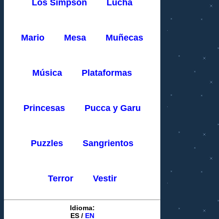
Los Simpson
Lucha
Mario
Mesa
Muñecas
Música
Plataformas
Princesas
Pucca y Garu
Puzzles
Sangrientos
Terror
Vestir
Idioma:
ES
/
EN