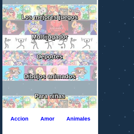
Los mejores juegos
Multijugador
Deportes
Dibujos animados
Para niñas
Accion
Amor
Animales