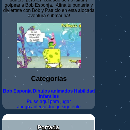
golpear a Bob Esponja. ¡Afina tu puntería y
diviértete con Bob y Patricio en esta alocada
aventura submarina!
Categorías
Bob Esponja
Dibujos animados
Habilidad
Infantiles
Pulse aquí para jugar
Juego anterior
Juego siguiente
Portada