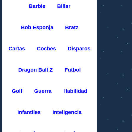
Barbie
Billar
Bob Esponja
Bratz
Cartas
Coches
Disparos
Dragon Ball Z
Futbol
Golf
Guerra
Habilidad
Infantiles
Inteligencia