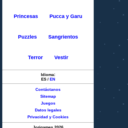
Princesas
Pucca y Garu
Puzzles
Sangrientos
Terror
Vestir
Idioma:
ES
/
EN
Contáctanos
Sitemap
Juegos
Datos legales
Privacidad y Cookies
Jorigames 2026