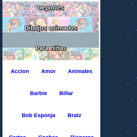
Deportes
Dibujos animados
Para niñas
Accion
Amor
Animales
Barbie
Billar
Bob Esponja
Bratz