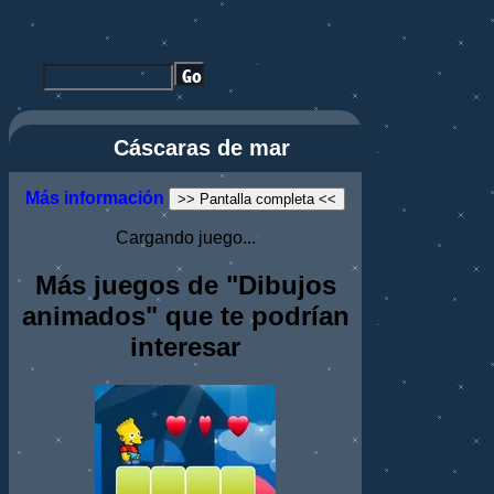
Cáscaras de mar
Más información
>> Pantalla completa <<
Cargando juego...
Más juegos de "Dibujos
animados" que te podrían
interesar