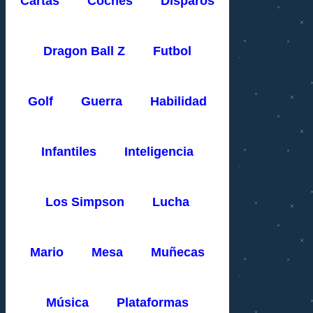
Cartas
Coches
Disparos
Dragon Ball Z
Futbol
Golf
Guerra
Habilidad
Infantiles
Inteligencia
Los Simpson
Lucha
Mario
Mesa
Muñecas
Música
Plataformas