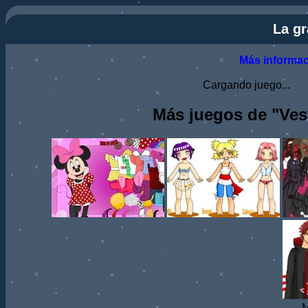
La gr
Más informa
Cargando juego...
Más juegos de "Vest
M