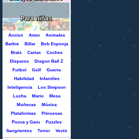
Para niñas
Accion
Amor
Animales
Barbie
Billar
Bob Esponja
Bratz
Cartas
Coches
Disparos
Dragon Ball Z
Futbol
Golf
Guerra
Habilidad
Infantiles
Inteligencia
Los Simpson
Lucha
Mario
Mesa
Muñecas
Música
Plataformas
Princesas
Pucca y Garu
Puzzles
Sangrientos
Terror
Vestir