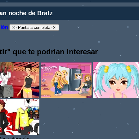
an noche de Bratz
ción
>> Pantalla completa <<
ir" que te podrían interesar
ás categorías