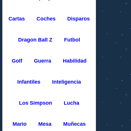
Cartas
Coches
Disparos
Dragon Ball Z
Futbol
Golf
Guerra
Habilidad
Infantiles
Inteligencia
Los Simpson
Lucha
Mario
Mesa
Muñecas