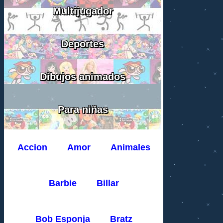
Multijugador
Deportes
Dibujos animados
Para niñas
Accion
Amor
Animales
Barbie
Billar
Bob Esponja
Bratz