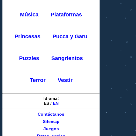
Música
Plataformas
Princesas
Pucca y Garu
Puzzles
Sangrientos
Terror
Vestir
Idioma:
ES
/
EN
Contáctanos
Sitemap
Juegos
Datos legales