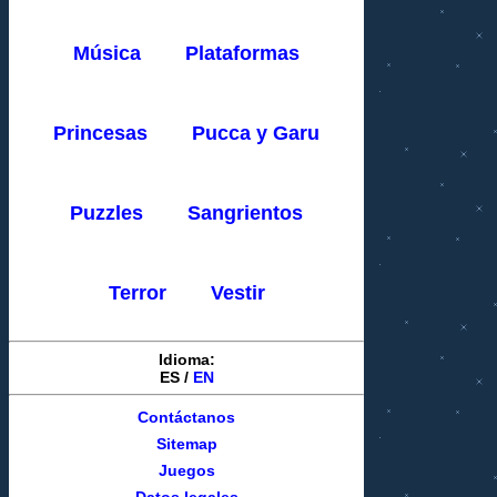
Música
Plataformas
Princesas
Pucca y Garu
Puzzles
Sangrientos
Terror
Vestir
Idioma:
ES
/
EN
Contáctanos
Sitemap
Juegos
Datos legales