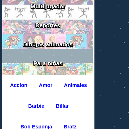
Multijugador
Deportes
Dibujos animados
Para niñas
Accion
Amor
Animales
Barbie
Billar
Bob Esponja
Bratz