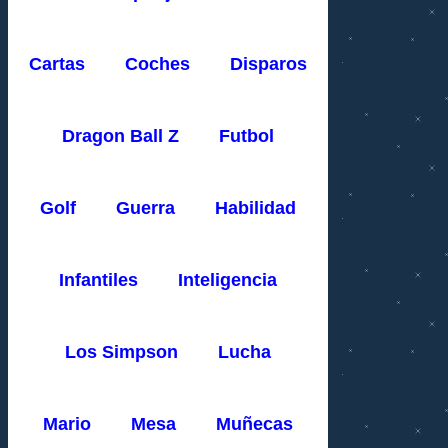
Cartas
Coches
Disparos
Dragon Ball Z
Futbol
Golf
Guerra
Habilidad
Infantiles
Inteligencia
Los Simpson
Lucha
Mario
Mesa
Muñecas