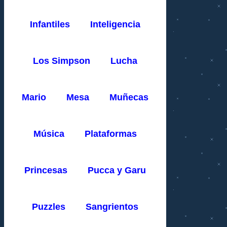
Infantiles
Inteligencia
Los Simpson
Lucha
Mario
Mesa
Muñecas
Música
Plataformas
Princesas
Pucca y Garu
Puzzles
Sangrientos