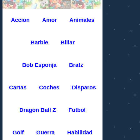
Accion
Amor
Animales
Barbie
Billar
Bob Esponja
Bratz
Cartas
Coches
Disparos
Dragon Ball Z
Futbol
Golf
Guerra
Habilidad