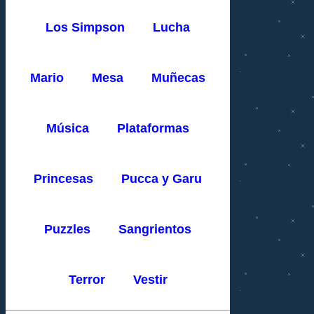
Los Simpson
Lucha
Mario
Mesa
Muñecas
Música
Plataformas
Princesas
Pucca y Garu
Puzzles
Sangrientos
Terror
Vestir