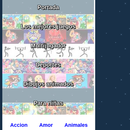
Portada
Los mejores juegos
Multijugador
Deportes
Dibujos animados
Para niñas
Accion
Amor
Animales