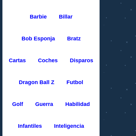
Barbie
Billar
Bob Esponja
Bratz
Cartas
Coches
Disparos
Dragon Ball Z
Futbol
Golf
Guerra
Habilidad
Infantiles
Inteligencia