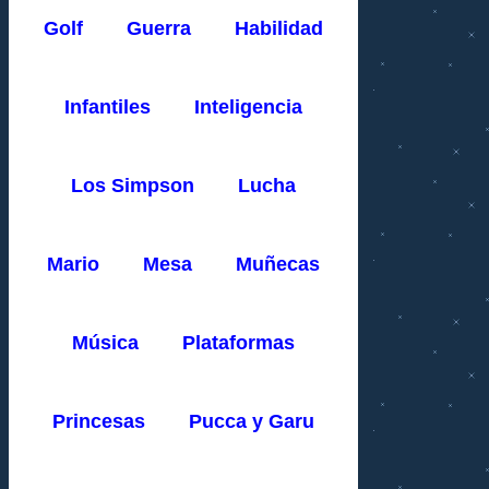
Golf
Guerra
Habilidad
Infantiles
Inteligencia
Los Simpson
Lucha
Mario
Mesa
Muñecas
Música
Plataformas
Princesas
Pucca y Garu