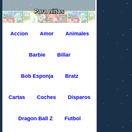
Para niñas
Accion
Amor
Animales
Barbie
Billar
Bob Esponja
Bratz
Cartas
Coches
Disparos
Dragon Ball Z
Futbol