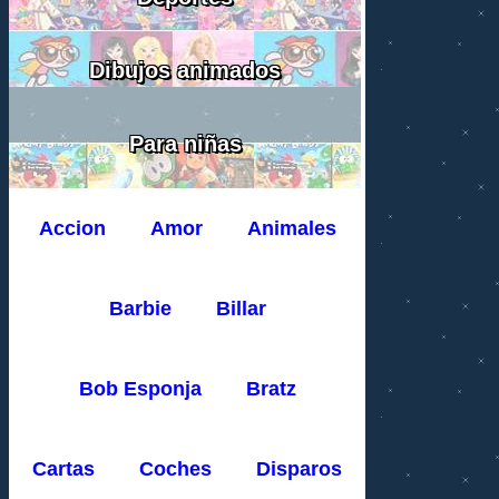
Dibujos animados
Para niñas
Accion
Amor
Animales
Barbie
Billar
Bob Esponja
Bratz
Cartas
Coches
Disparos