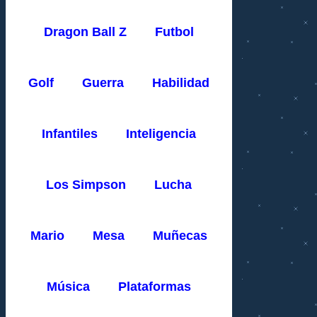
Dragon Ball Z
Futbol
Golf
Guerra
Habilidad
Infantiles
Inteligencia
Los Simpson
Lucha
Mario
Mesa
Muñecas
Música
Plataformas