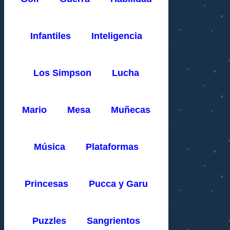
Infantiles
Inteligencia
Los Simpson
Lucha
Mario
Mesa
Muñecas
Música
Plataformas
Princesas
Pucca y Garu
Puzzles
Sangrientos