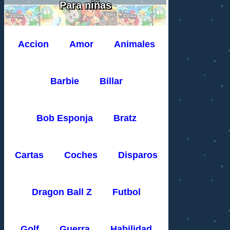
Para niñas
Accion
Amor
Animales
Barbie
Billar
Bob Esponja
Bratz
Cartas
Coches
Disparos
Dragon Ball Z
Futbol
Golf
Guerra
Habilidad