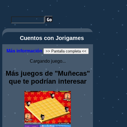
Cuentos con Jorigames
Más información
>> Pantalla completa <<
Cargando juego...
Más juegos de "Muñecas"
que te podrían interesar