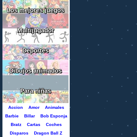
Los mejores juegos
Multijugador
Deportes
Dibujos animados
Para niñas
Accion
Amor
Animales
Barbie
Billar
Bob Esponja
Bratz
Cartas
Coches
Disparos
Dragon Ball Z