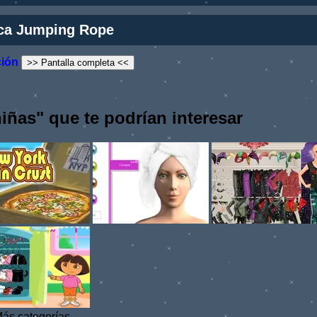
ca Jumping Rope
ción
>> Pantalla completa <<
iñas" que te podrían interesar
ás categorías