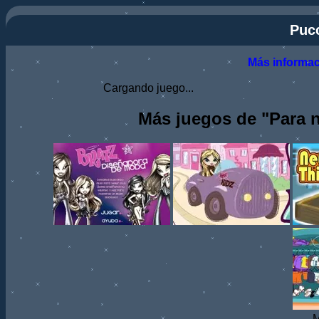
Puc
Más informa
Cargando juego...
Más juegos de "Para n
M