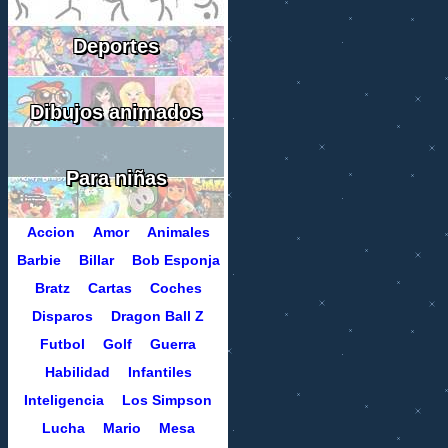
Deportes
Dibujos animados
Para niñas
Accion
Amor
Animales
Barbie
Billar
Bob Esponja
Bratz
Cartas
Coches
Disparos
Dragon Ball Z
Futbol
Golf
Guerra
Habilidad
Infantiles
Inteligencia
Los Simpson
Lucha
Mario
Mesa