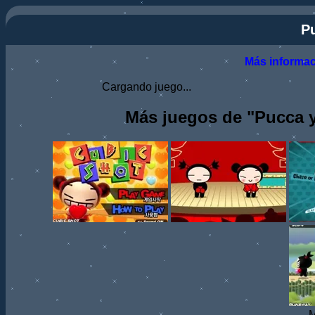
P
Más informa
Cargando juego...
Más juegos de "Pucca y
M