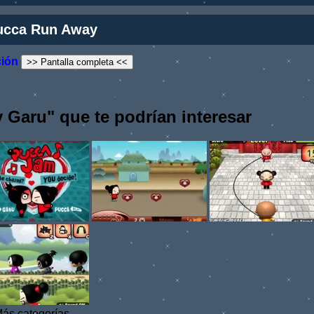
ucca Run Away
ción
>> Pantalla completa <<
 Garu" que te podrían interesar
ás categorías