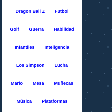
Dragon Ball Z
Futbol
Golf
Guerra
Habilidad
Infantiles
Inteligencia
Los Simpson
Lucha
Mario
Mesa
Muñecas
Música
Plataformas