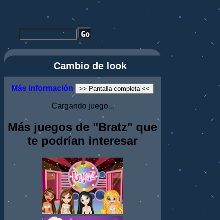
Cambio de look
Más información
>> Pantalla completa <<
Cargando juego...
Más juegos de "Bratz" que
te podrían interesar