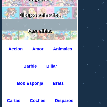
Dibujos animados
Para niñas
Accion
Amor
Animales
Barbie
Billar
Bob Esponja
Bratz
Cartas
Coches
Disparos