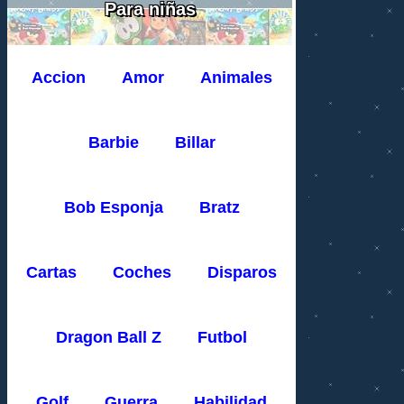
Para niñas
Accion
Amor
Animales
Barbie
Billar
Bob Esponja
Bratz
Cartas
Coches
Disparos
Dragon Ball Z
Futbol
Golf
Guerra
Habilidad