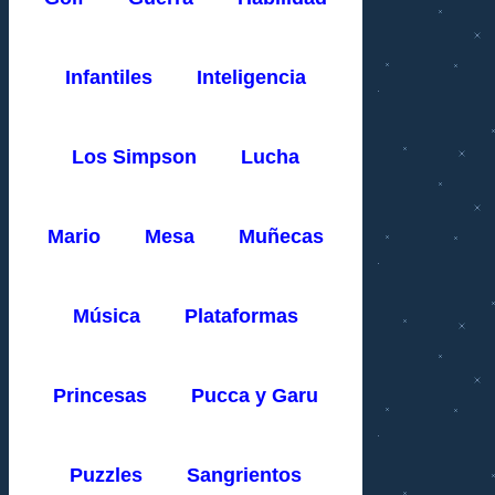
Infantiles
Inteligencia
Los Simpson
Lucha
Mario
Mesa
Muñecas
Música
Plataformas
Princesas
Pucca y Garu
Puzzles
Sangrientos