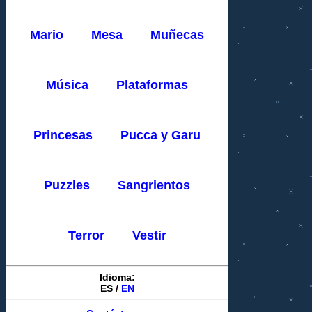
Mario
Mesa
Muñecas
Música
Plataformas
Princesas
Pucca y Garu
Puzzles
Sangrientos
Terror
Vestir
Idioma:
ES
/
EN