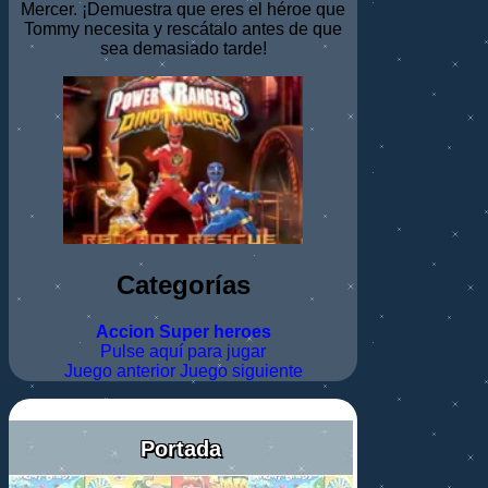
Mercer. ¡Demuestra que eres el héroe que
Tommy necesita y rescátalo antes de que
sea demasiado tarde!
Categorías
Accion
Super heroes
Pulse aquí para jugar
Juego anterior
Juego siguiente
Portada