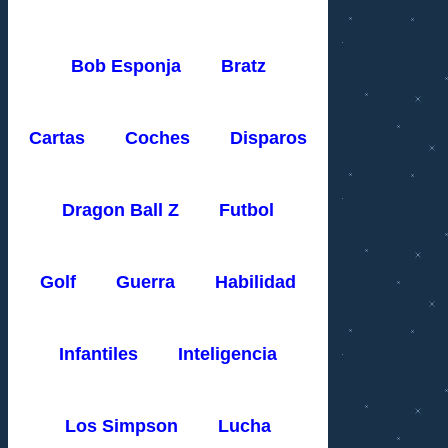
Bob Esponja
Bratz
Cartas
Coches
Disparos
Dragon Ball Z
Futbol
Golf
Guerra
Habilidad
Infantiles
Inteligencia
Los Simpson
Lucha