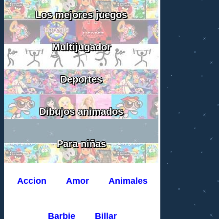
Los mejores juegos
Multijugador
Deportes
Dibujos animados
Para niñas
Accion
Amor
Animales
Barbie
Billar