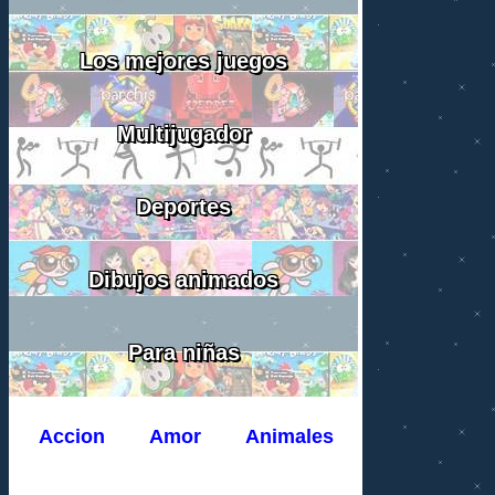
Los mejores juegos
Multijugador
Deportes
Dibujos animados
Para niñas
Accion
Amor
Animales