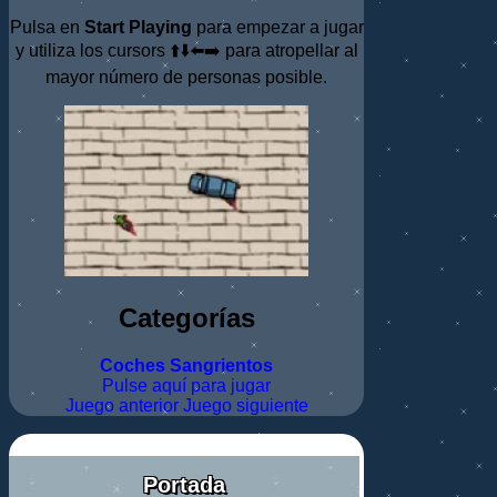
Pulsa en
Start Playing
para empezar a jugar
y utiliza los cursors ⬆️⬇️⬅️➡️ para atropellar al
mayor número de personas posible.
Categorías
Coches
Sangrientos
Pulse aquí para jugar
Juego anterior
Juego siguiente
Portada