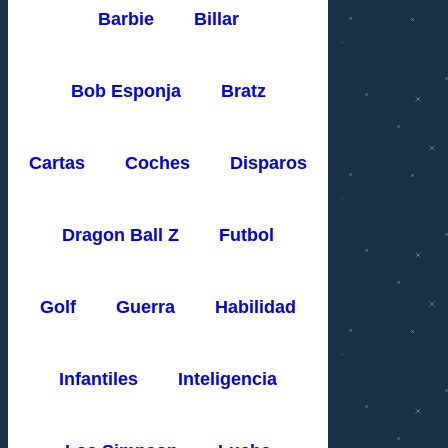
Barbie
Billar
Bob Esponja
Bratz
Cartas
Coches
Disparos
Dragon Ball Z
Futbol
Golf
Guerra
Habilidad
Infantiles
Inteligencia