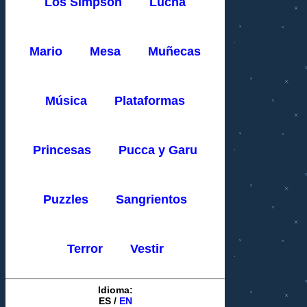
Los Simpson
Lucha
Mario
Mesa
Muñecas
Música
Plataformas
Princesas
Pucca y Garu
Puzzles
Sangrientos
Terror
Vestir
Idioma:
ES
/
EN