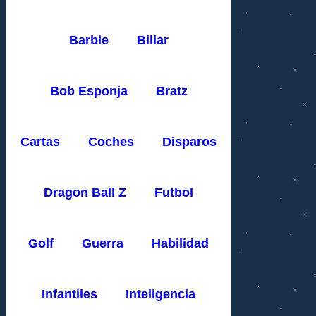
Barbie
Billar
Bob Esponja
Bratz
Cartas
Coches
Disparos
Dragon Ball Z
Futbol
Golf
Guerra
Habilidad
Infantiles
Inteligencia