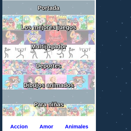
Portada
Los mejores juegos
Multijugador
Deportes
Dibujos animados
Para niñas
Accion
Amor
Animales