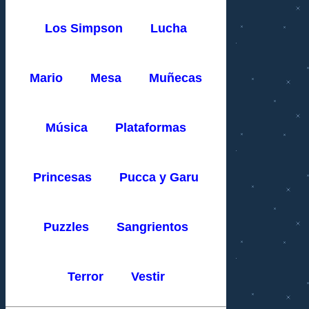
Los Simpson
Lucha
Mario
Mesa
Muñecas
Música
Plataformas
Princesas
Pucca y Garu
Puzzles
Sangrientos
Terror
Vestir