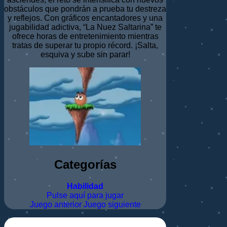
obstáculos que pondrán a prueba tu destreza
y reflejos. Con gráficos encantadores y una
jugabilidad adictiva, “La Nuez Saltarina” te
ofrece horas de entretenimiento mientras
tratas de superar tu propio récord. ¡Salta,
esquiva y sube sin parar!
Categorías
Habilidad
Pulse aquí para jugar
Juego anterior
Juego siguiente