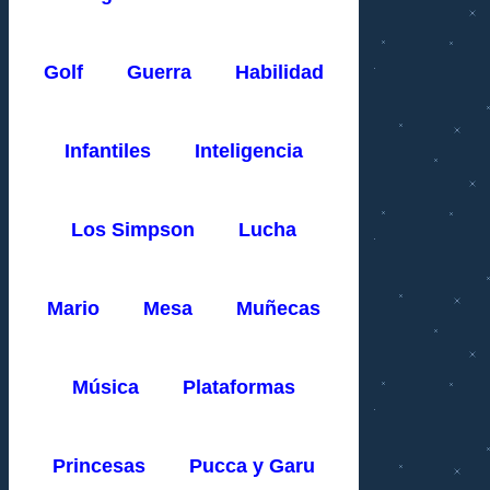
Golf
Guerra
Habilidad
Infantiles
Inteligencia
Los Simpson
Lucha
Mario
Mesa
Muñecas
Música
Plataformas
Princesas
Pucca y Garu