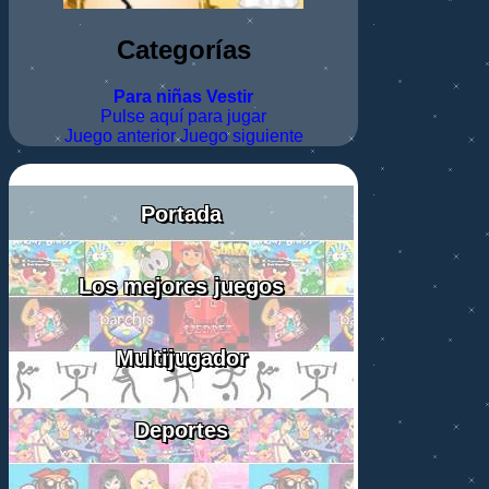
Categorías
Para niñas
Vestir
Pulse aquí para jugar
Juego anterior
Juego siguiente
Portada
Los mejores juegos
Multijugador
Deportes