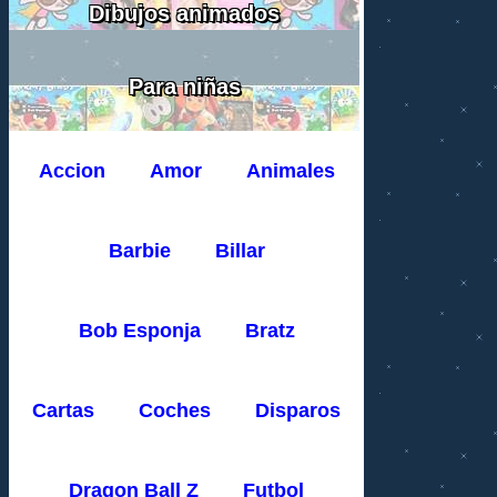
Dibujos animados
Para niñas
Accion
Amor
Animales
Barbie
Billar
Bob Esponja
Bratz
Cartas
Coches
Disparos
Dragon Ball Z
Futbol