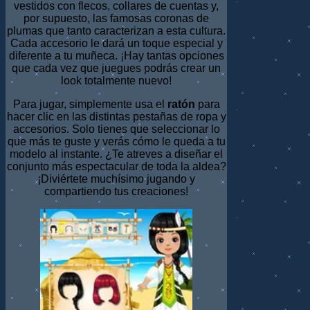
vestidos con flecos, collares de cuentas y,
por supuesto, las famosas coronas de
plumas que tanto caracterizan a esta cultura.
Cada accesorio le dará un toque especial y
diferente a tu muñeca. ¡Hay tantas opciones
que cada vez que juegues podrás crear un
look totalmente nuevo!
Para jugar, simplemente usa el
ratón
para
hacer clic en las distintas pestañas de ropa y
accesorios. Solo tienes que seleccionar lo
que más te guste y verás cómo le queda a tu
modelo al instante. ¿Te atreves a diseñar el
conjunto más espectacular de toda la aldea?
¡Diviértete muchísimo jugando y
compartiendo tus creaciones!