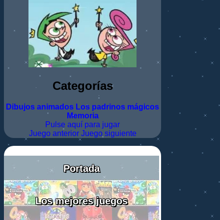
Categorías
Dibujos animados
Los padrinos mágicos
Memoria
Pulse aquí para jugar
Juego anterior
Juego siguiente
Portada
Los mejores juegos