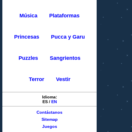
Música
Plataformas
Princesas
Pucca y Garu
Puzzles
Sangrientos
Terror
Vestir
Idioma:
ES
/
EN
Contáctanos
Sitemap
Juegos