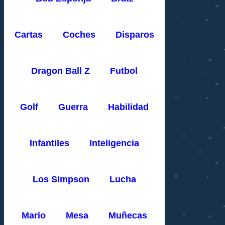
Cartas
Coches
Disparos
Dragon Ball Z
Futbol
Golf
Guerra
Habilidad
Infantiles
Inteligencia
Los Simpson
Lucha
Mario
Mesa
Muñecas