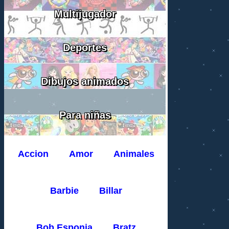
Multijugador
Deportes
Dibujos animados
Para niñas
Accion
Amor
Animales
Barbie
Billar
Bob Esponja
Bratz